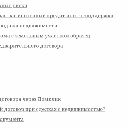
жные риски
частка: ипотечный кредит или господдержка
продажи недвижимости
дома с земельным участком образец
едварительного договора
договора через Домклик
й договор при сделках с недвижимостью?
документа