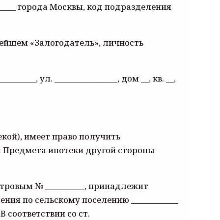
______ города Москвы, код подразделения
альнейшем «Залогодатель», личность
____, ул. ________________, дом __, кв. __,
кой), имеет право получить
и Предмета ипотеки другой стороны —
стровым № __________, принадлежит
ния по сельскому поселению ____________
 В соответствии со ст.