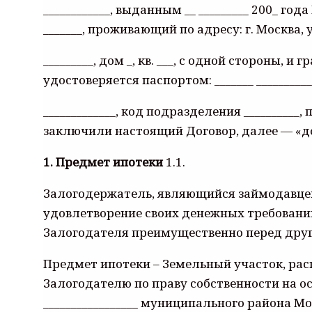
____________, выданным __ _________ 200_ го
_______, проживающий по адресу: г. Москва, 
_________, дом _, кв. ___, с одной стороны,
удостоверяется паспортом: _______ __________
_____________, код подразделения __________, п
заключили настоящий Договор, далее — «д
1. Предмет ипотеки
1.1.
Залогодержатель, являющийся займодавцем 
удовлетворение своих денежных требовани
Залогодателя преимущественно перед друг
Предмет ипотеки – Земельный участок, распо
Залогодателю по праву собственности на о
_________________ муниципального района Моск