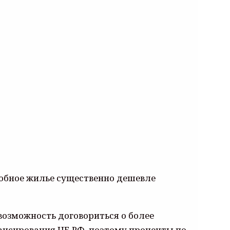
обное жилье существенно дешевле
возможность договориться о более
ансирования ЦБ РФ, поэтому проценты по