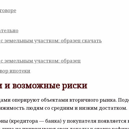
говоре
ательно
 с земельным участком: образец скачать
 с земельным участком: образец
вор ипотеки
и и возможные риски
ами оперируют объектами вторичного рынка. Под
вижимость людям со средним и низким достатком.
оны (кредитора — банка) у покупателя появляется 
 лица не привязывают свои доходы к ставке рефин