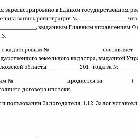
ля зарегистрировано в Едином государственном ре
 сделана запись регистрации № ___________________, 
________________, выданным Главным управлением
.3.
адастровым № _____________________ составляет _____
ударственного земельного кадастра, выданной Уп
сковской области __ __________ 201_ года за № _________
 _____________________ продается за ___________ (__
оящего договора ипотеки.
 и пользовании Залогодателя. 1.12. Залог установл