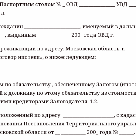
да Паспортным столом № _ ОВД _______________ УВД _
ул.
 и гражданин _______________________, именуемый в д
__, выданным __ ___________ 200_ года ОВД г.
роживающий по адресу: Московская область, г. _________
оговор ипотеки», о нижеследующем:
по обязательству , обеспеченному Залогом (ипоте
й к должнику по этому обязательству из стоимост
ими кредиторами Залогодателя. 1.2.
ложенный по адресу: _____________________, с када
сновании Постановления Территориального управле
овской области от __ __________ 200_ года № ______.