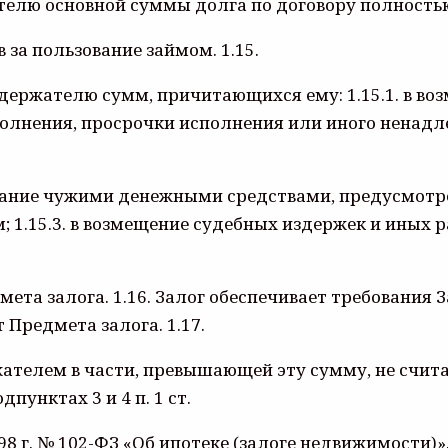
лю основной суммы долга по договору полностью (
 за пользование займом. 1.15.
держателю сумм, причитающихся ему: 1.15.1. в воз
полнения, просрочки исполнения или иного ненад
ование чужими денежными средствами, предусмот
 1.15.3. в возмещение судебных издержек и иных 
ета залога. 1.16. Залог обеспечивает требования 
 Предмета залога. 1.17.
ателем в части, превышающей эту сумму, не счита
унктах 3 и 4 п. 1 ст.
.98 г. № 102-ФЗ «Об ипотеке (залоге недвижимости)».