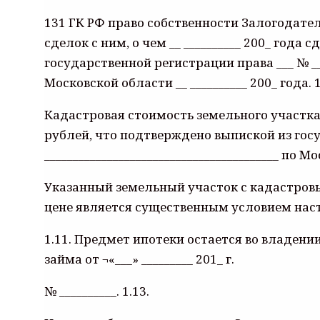
131 ГК РФ право собственности Залогодате
сделок с ним, о чем __ __________ 200_ года
государственной регистрации права ___ № 
Московской области __ __________ 200_ года. 1
Кадастровая стоимость земельного участка с к
рублей, что подтверждено выпиской из гос
_________________________________________ по Мо
Указанный земельный участок с кадастровым №
цене является существенным условием наст
1.11. Предмет ипотеки остается во владении
займа от ¬«___» _________ 201_ г.
№ __________. 1.13.