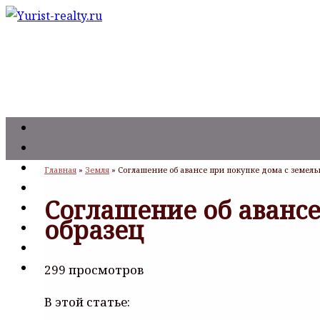
Главная
»
Земля
»
Соглашение об авансе при покупке дома с земел
Соглашение об авансе
образец
299 просмотров
В этой статье: