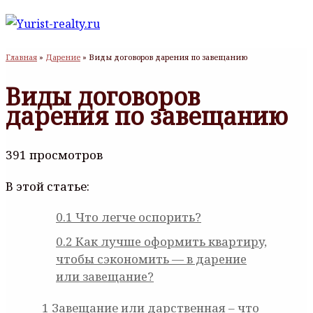
Главная
»
Дарение
»
Виды договоров дарения по завещанию
Виды договоров
дарения по завещанию
391 просмотров
В этой статье:
0.1
Что легче оспорить?
0.2
Кaк лyчшe oфopмить квapтиpy,
чтoбы cэкoнoмить — в дapeниe
или зaвeщaниe?
1
Завещание или дарственная – что