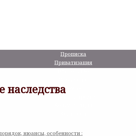
Прописка
Приватизация
Наследство
Завещание
е наследства
Земля
Перепланировка
Консультации
Контакты
орядок, нюансы, особенности :