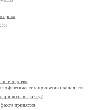
о срока
сти
я наследства
е о фактическом принятии наследства
о принято по факту?
 факта принятия