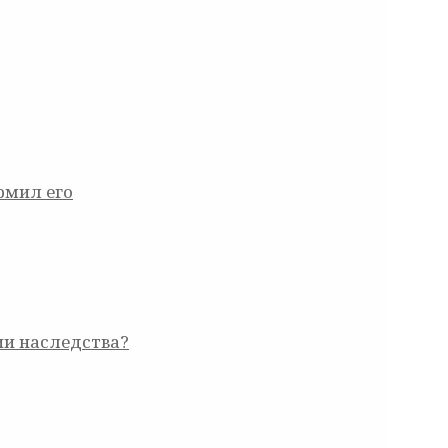
рмил его
ии наследства?