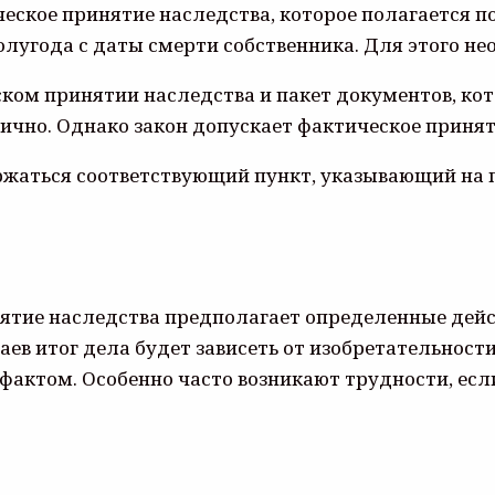
ческое принятие наследства, которое полагается п
олугода с даты смерти собственника. Для этого не
ском принятии наследства и пакет документов, к
чно. Однако закон допускает фактическое приняти
ержаться соответствующий пункт, указывающий на
нятие наследства предполагает определенные дейст
аев итог дела будет зависеть от изобретательнос
актом. Особенно часто возникают трудности, есл