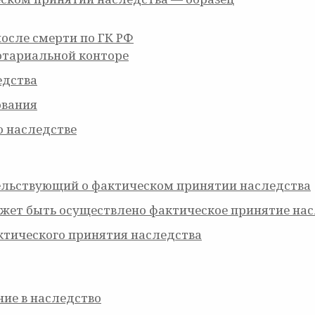
осле смерти по ГК РФ
отариальной конторе
едства
ования
 наследстве
ельствующий о фактическом принятии наследства
может быть осуществлено фактическое принятие на
тического принятия наследства
ние в наследство