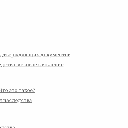
одтверждающих документов
дства: исковое заявление
то это такое?
я наследства
едства