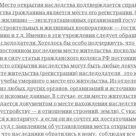
Место открытия наследства подтверждается справ
тва гражданина является место его регистрации.
 жилищно — эксплуатационных организаций госу
троительных и жилищных кооперативов; — гостини
ниц и т.д. Именно в эти учреждения следует обра
следодателя. Хотелось бы особо подчеркнуть, что
 постоянном последнем месте жительства, посколь
н в силу статьи гражданского кодекса РФ постоя
то открытия наследства могут быть любые докум
е жительства (регистрации) наследодателя, это 
 учебы умершего о месте его жительства. Из отдел
 из любых других органов, организаций и источник
искомые данные. В случае, если место жительств
дается документом о месте нахождения наследств
устройству — в отношении строений, земли). С у
я к нотариусу, а если он не сочтет их достаточн
 суд с заявлением об установлении места открыти
, что наследники обратились к нему, соблюдая все