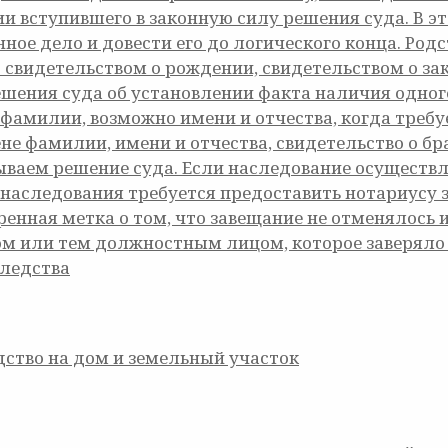
и вступившего в законную силу решения суда. В эт
ное дело и довести его до логического конца. Ро
свидетельством о рождении, свидетельством о за
ешения суда об установлении факта наличия одног
фамилии, возможно имени и отчества, когда требу
не фамилии, имени и отчества, свидетельство о бр
бываем решение суда. Если наследование осуществл
наследования требуется предоставить нотариусу з
енная метка о том, что завещание не отменялось и
м или тем должностным лицом, которое заверяло 
ледства
ство на дом и земельный участок