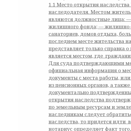
1.1
Место открытия наследства 
наследодателя. Местом жительс
являются должностные лица: —
жилищного фонда; — жилищно-с
санаториев, домов отдыха, боль
последнем месте жительства на
представляет только справка о
является местом, где граждани
Для суда подтверждающими мес
официальная информация о мест
документы с места работы, или
из пенсионных органов, а также
документально подтвержденные 
открытия наследства подтверж
по земельным ресурсам и земле
наследникам следует обратитьс
наследства, то придется идти в
нотариус определяет факт того