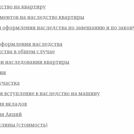
дство на квартиру
ментов на наследство квартиры
оформления наследства по завещанию и по закон
оформления наследства
ства в общем случае
и наследовании квартиры
ия
участка
 вступление в наследство на машину
я вкладов
ия Акций
шлины (стоимость)