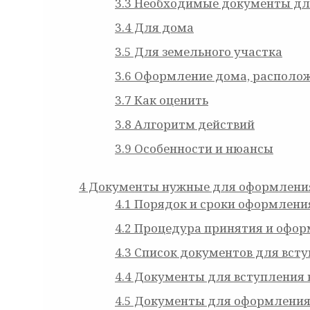
3.3
Необходимые документы для 
3.4
Для дома
3.5
Для земельного участка
3.6
Оформление дома, располож
3.7
Как оценить
3.8
Алгоритм действий
3.9
Особенности и нюансы
4
Документы нужные для оформления
4.1
Порядок и сроки оформления
4.2
Процедура принятия и офор
4.3
Список документов для всту
4.4
Документы для вступления 
4.5
Документы для оформления