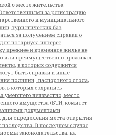
кой о месте жительства
 Ответственными за регистрацию
дарственного и муниципального
ц, туристических баз,
щаться за получением справки о
 для нотариуса интерес
ку прежнее и временное жилье не
нно или преимущественно проживал.
енты, в которых содержится
могут быть справки и иные
ения полиции, паспортного стола,
ов, в которых сохранись
а умершего неизвестно, место
енного имущества (БТИ, комитет
казанными документами
ым для определения места открытия
я наследства. В последнем случае
 нормы законодательства, на