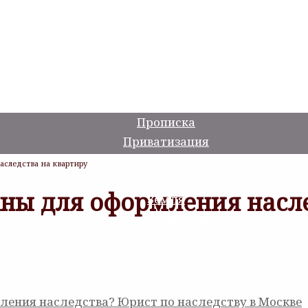
Прописка
Приватизация
Наследство
следства на квартиру
Завещание
ны для оформления насле
Земля
Перепланировка
Консультации
Контакты
ения наследства? Юрист по наследству в Москве