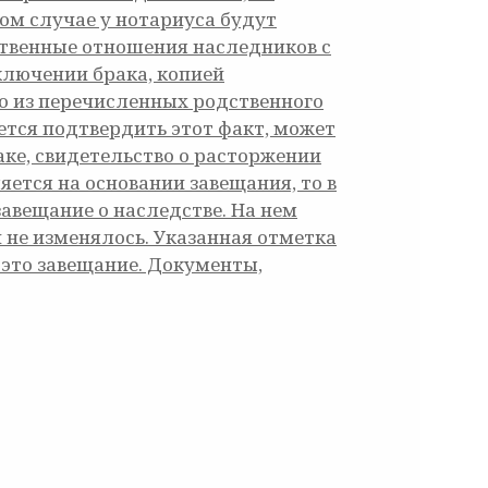
ом случае у нотариуса будут
дственные отношения наследников с
ключении брака, копией
о из перечисленных родственного
ется подтвердить этот факт, может
аке, свидетельство о расторжении
яется на основании завещания, то в
авещание о наследстве. На нем
 не изменялось. Указанная отметка
это завещание. Документы,