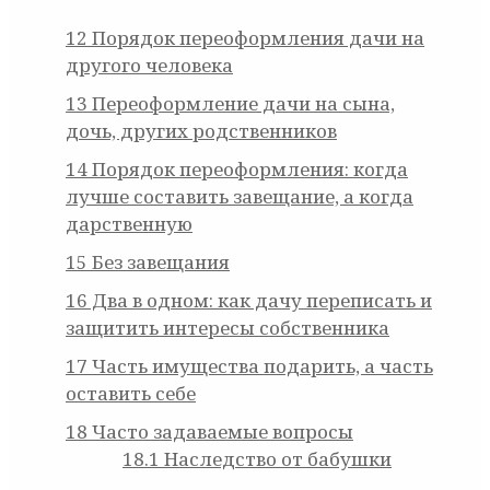
12
Порядок переоформления дачи на
другого человека
13
Переоформление дачи на сына,
дочь, других родственников
14
Порядок переоформления: когда
лучше составить завещание, а когда
дарственную
15
Без завещания
16
Два в одном: как дачу переписать и
защитить интересы собственника
17
Часть имущества подарить, а часть
оставить себе
18
Часто задаваемые вопросы
18.1
Наследство от бабушки