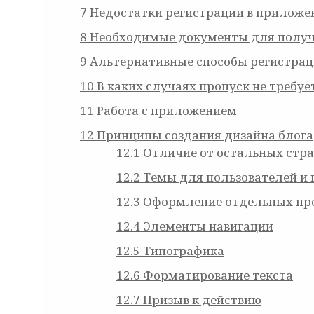
7
Недостатки регистрации в приложе
8
Необходимые документы для полу
9
Альтернативные способы регистра
10
В каких случаях пропуск не требуе
11
Работа с приложением
12
Принципы создания дизайна блога
12.1
Отличие от остальных стра
12.2
Темы для пользователей и 
12.3
Оформление отдельных пр
12.4
Элементы навигации
12.5
Типографика
12.6
Форматирование текста
12.7
Призыв к действию