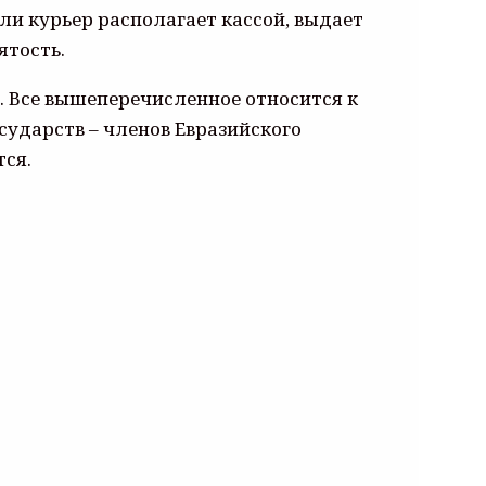
и курьер располагает кассой, выдает
ятость.
. Все вышеперечисленное относится к
ударств – членов Евразийского
тся.