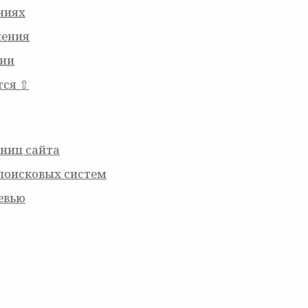
ниях
чения
ции
тся ⇧
ниц сайта
поисковых систем
евью