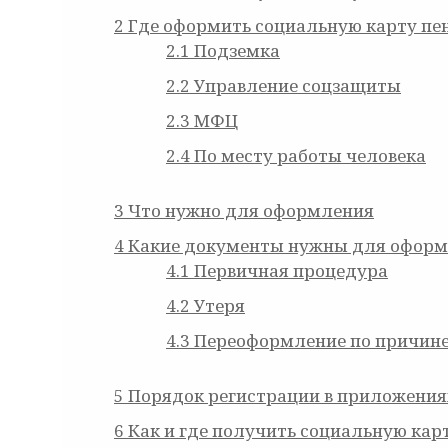
2
Где оформить социальную карту пе
2.1
Подземка
2.2
Управление соцзащиты
2.3
МФЦ
2.4
По месту работы человека
3
Что нужно для оформления
4
Какие документы нужны для оформ
4.1
Первичная процедура
4.2
Утеря
4.3
Переоформление по причине
5
Порядок регистрации в приложения
6
Как и где получить социальную кар